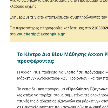
Ανακοινώθηκαν τα αποτελέσματα για τα
Προγράμματα Συν
κλάδους αιχμής
Ενημερωθείτε για τα αποτελέσματα συμπληρώνοντας τη
Για περισσότερες πληροφορίες καλέστε μας στο
2103802
στο
voucherdp@axxonplus.gr
.
Το Κέντρο Δια Βίου Μάθησης Axxon P
προσφέροντας:
H Axxon Plus
, πρόκειται να υλοποιήσει πρόγραμμα
Μάρκετινγκ Αγροδιατροφικών Προϊόντων» και την π
Το εκπαιδευτικό πρόγραμμα
«Προώθηση Εξαγωγών 
ως στόχο να παρέχει στους συμμετέχοντες ολοκληρωμ
πτυχές της διαδικασίας εξαγωγών και μάρκετινγκ στ
σε θεματικές ενότητες που ακολουθούν τη φυσική ρο