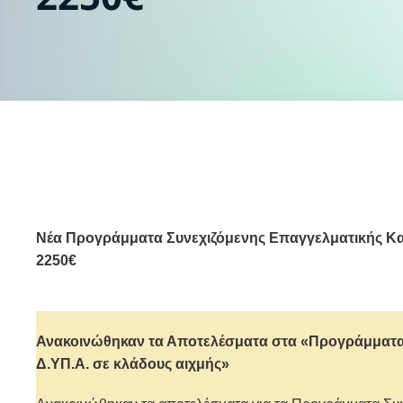
Νέα Προγράμματα Συνεχιζόμενης Επαγγελματικής Κα
2250€
Ανακοινώθηκαν τα Αποτελέσματα στα «Προγράμματα 
Δ.ΥΠ.Α. σε κλάδους αιχμής»