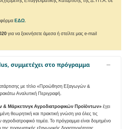
εχιζόμενης Επαγγελματικής Κατάρτισης της Δ.ΥΠ.Α. σε
ν φόρμα
ΕΔΩ
.
020
για να ξεκινήσετε άμεσα ή στείλτε μας
e
-
mail
lus, συμμετέχει στο πρόγραμμα
 κατάρτισης με τίτλο «Προώθηση Εξαγωγών &
αρακάτω Αναλυτική Περιγραφή.
& Μάρκετινγκ Αγροδιατροφικών Προϊόντων»
έχει
ένη θεωρητική και πρακτική γνώση για όλες τις
ον αγροδιατροφικό τομέα. Το πρόγραμμα είναι δομημένο
ή της πραγματικής εξαγωγικής δραστηριότητας,